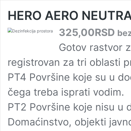
HERO AERO NEUTRAL
325,00
RSD
be
Gotov rastvor z
registrovan za tri oblasti 
РТ4 Površine koje su u do
čega treba isprati vodim.
PT2 Površine koje nisu u 
Domaćinstvo, objekti javno