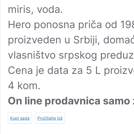
miris, voda.
Hero ponosna priča od 198
proizveden u Srbiji, doma
vlasništvo srpskog preduz
Cena je data za 5 L proiz
4 kom.
On line prodavnica samo z
Kupi sada
Pročitajte još