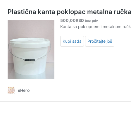
Plastična kanta poklopac metalna ručka
500,00
RSD
bez pdv
Kanta sa poklopcem i metalnom ručk
Kupi sada
Pročitajte još
eHero