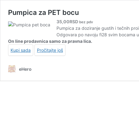
Pumpica za PET bocu
35,00
RSD
bez pdv
Pumpica za doziranje gustih i tečnih proi
Odgovara po navoju fi28 svim bocama u
On line prodavnica samo za pravna lica.
Kupi sada
Pročitajte još
eHero