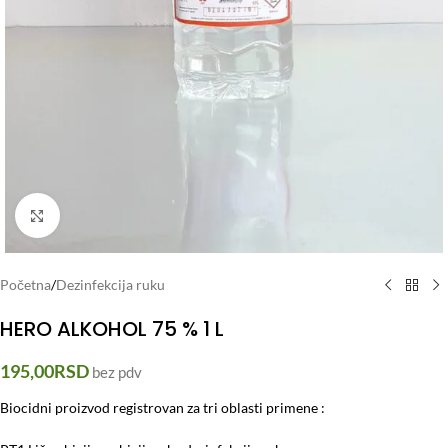
Click to enlarge
Početna
/
Dezinfekcija ruku
HERO ALKOHOL 75 % 1 L
195,00
RSD
bez pdv
Biocidni proizvod registrovan za tri oblasti primene :