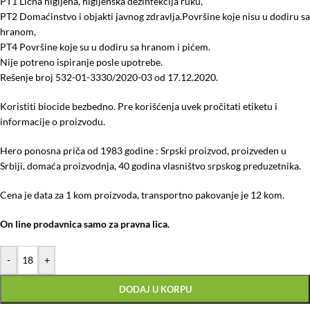
PT1 Lična higijena, higijenska dezinfekcija ruku,
PT2 Domaćinstvo i objakti javnog zdravlja.Površine koje nisu u dodiru sa
hranom,
PT4 Površine koje su u dodiru sa hranom i pićem.
Nije potreno ispiranje posle upotrebe.
Rešenje broj 532-01-3330/2020-03 od 17.12.2020.
Koristiti biocide bezbedno. Pre korišćenja uvek pročitati etiketu i
informacije o proizvodu.
Hero ponosna priča od 1983 godine : Srpski proizvod, proizveden u
Srbiji, domaća proizvodnja, 40 godina vlasništvo srpskog preduzetnika.
Cena je data za 1 kom proizvoda, transportno pakovanje je 12 kom.
On line prodavnica samo za pravna lica.
-
+
DODAJ U KORPU