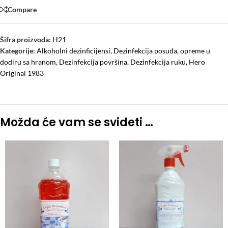
Compare
Šifra proizvoda:
H21
Kategorije:
Alkoholni dezinficijensi
,
Dezinfekcija posuđa, opreme u
dodiru sa hranom
,
Dezinfekcija površina
,
Dezinfekcija ruku
,
Hero
Original 1983
Možda će vam se svideti …