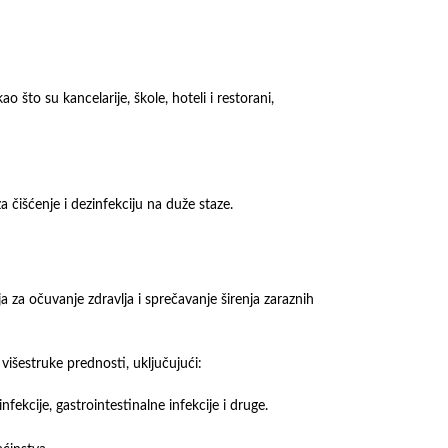
što su kancelarije, škole, hoteli i restorani,
 čišćenje i dezinfekciju na duže staze.
ja za očuvanje zdravlja i sprečavanje širenja zaraznih
višestruke prednosti, uključujući:
fekcije, gastrointestinalne infekcije i druge.