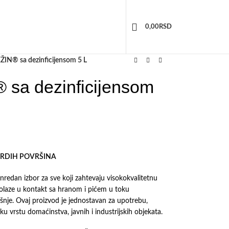
0,00
RSD
N® sa dezinficijensom 5 L
a dezinficijensom
VRDIH POVRŠINA
edan izbor za sve koji zahtevaju visokokvalitetnu
 dolaze u kontakt sa hranom i pićem u toku
rošnje. Ovaj proizvod je jednostavan za upotrebu,
aku vrstu domaćinstva, javnih i industrijskih objekata.