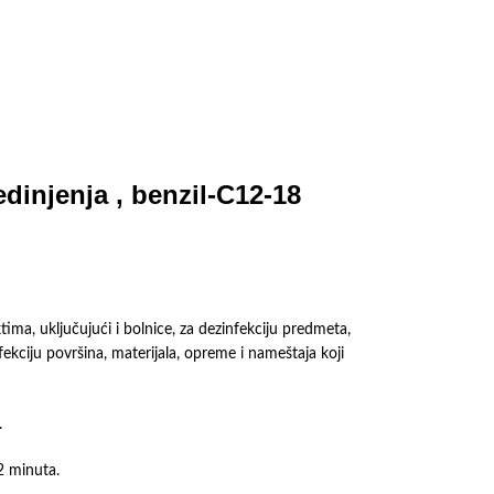
injenja , benzil-С12-18
a, uključujući i bolnice, za dezinfekciju predmeta,
fekciju površina, materijala, opreme i nameštaja koji
.
2 minuta.