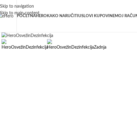
Skip to navigation
Skip to main content
POČETNA
HERO
KAKO NARUČITI
USLOVI KUPOVINE
MOJ RAČU
Click to enlarge