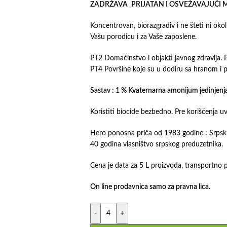
ZADRŽAVA
PRIJATAN I OSVEŽAVAJUČI
Koncentrovan, biorazgradiv i ne šteti ni okoli
Vašu porodicu i za Vaše zaposlene.
PT2 Domaćinstvo i objakti javnog zdravlja. 
PT4 Površine koje su u dodiru sa hranom i 
Sastav : 1 % Kvaternarna amonijum jedinjenja ,
Koristiti biocide bezbedno. Pre korišćenja u
Hero ponosna priča od 1983 godine : Srpski 
40 godina vlasništvo srpskog preduzetnika.
Cena je data za 5 L proizvoda, transportno 
On line prodavnica samo za pravna lica.
-
+