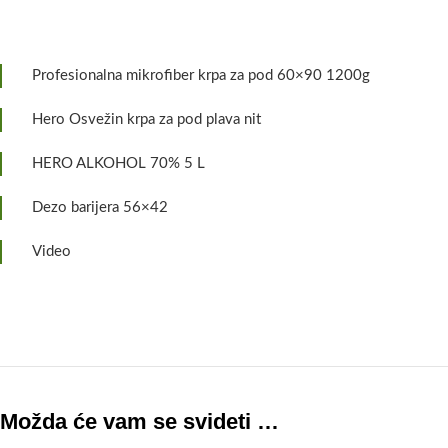
Profesionalna mikrofiber krpa za pod 60×90 1200g
Hero Osvežin krpa za pod plava nit
HERO ALKOHOL 70% 5 L
Dezo barijera 56×42
Video
Možda će vam se svideti …