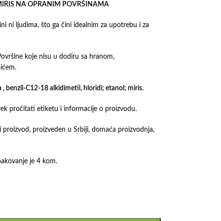
 MIRIS NA OPRANIM POVRŠINAMA
ni ni ljudima, što ga čini idealnim za upotrebu i za
Površine koje nisu u dodiru sa hranom,
pićem.
 benzil-С12-18 alkidimetil, hloridi; etanol; miris.
vek pročitati etiketu i informacije o proizvodu.
proizvod, proizveden u Srbiji, domaća proizvodnja,
pakovanje je 4 kom.