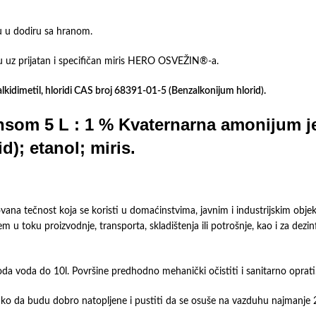
su u dodiru sa hranom.
ju uz prijatan i specifičan miris HERO OSVEŽIN®-a.
lkidimetil, hloridi CAS broj 68391-01-5 (Benzalkonijum hlorid).
om 5 L : 1 % Kvaternarna amonijum jed
id)
; etanol; miris.
ečnost koja se koristi u domaćinstvima, javnim i industrijskim objektim
m u toku proizvodnje, transporta, skladištenja ili potrošnje, kao i za dezin
oda voda do 10l. Površine predhodno mehanički očistiti i sanitarno oprati
tako da budu dobro natopljene i pustiti da se osuše na vazduhu najmanje 