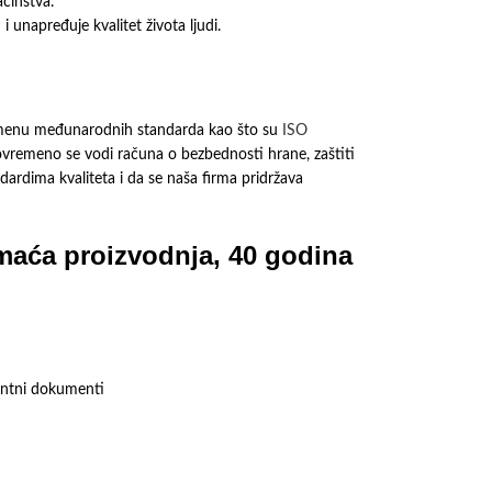
aćinstva.
 unapređuje kvalitet života ljudi.
primenu međunarodnih standarda kao što su
ISO
stovremeno se vodi računa o bezbednosti hrane, zaštiti
dardima kvaliteta i da se naša firma pridržava
omaća proizvodnja, 40 godina
vantni dokumenti