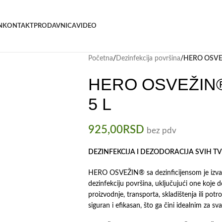
N
KONTAKT
PRODAVNICA
VIDEO
Početna
/
Dezinfekcija površina
/
HERO OSVEŽI
HERO OSVEŽIN® s
5 L
925,00
RSD
bez pdv
DEZINFEKCIJA I DEZODORACIJA SVIH T
HERO OSVEŽIN® sa dezinficijensom je izvanr
dezinfekciju površina, uključujući one koje
proizvodnje, transporta, skladištenja ili pot
siguran i efikasan, što ga čini idealnim za sv