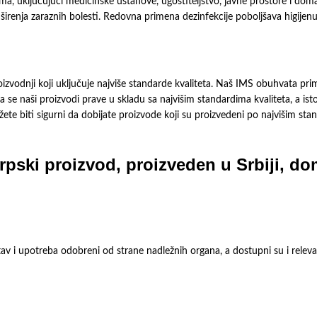
ima, uključujući medicinske ustanove, ugostiteljstvo, javne prostore i dom
irenja zaraznih bolesti. Redovna primena dezinfekcije poboljšava higijenu i
izvodnji koji uključuje najviše standarde kvaliteta. Naš IMS obuhvata 
a se naši proizvodi prave u skladu sa najvišim standardima kvaliteta, a i
te biti sigurni da dobijate proizvode koji su proizvedeni po najvišim stan
rpski proizvod, proizveden u Srbiji, d
stav i upotreba odobreni od strane nadležnih organa, a dostupni su i rele