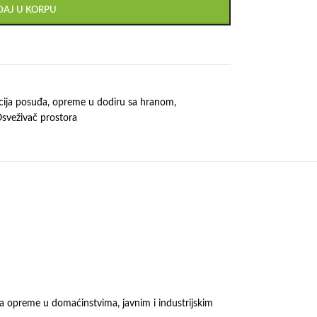
AJ U KORPU
cija posuđa, opreme u dodiru sa hranom
,
sveživač prostora
ija opreme u domaćinstvima, javnim i industrijskim