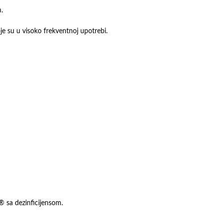
.
oje su u visoko frekventnoj upotrebi.
® sa dezinficijensom.