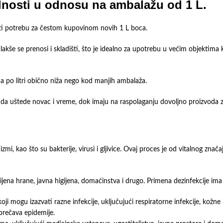
dnosti u odnosu na ambalažu od 1 L.
jiti potrebu za čestom kupovinom novih 1 L boca.
e se prenosi i skladišti, što je idealno za upotrebu u većim objektima kao 
ena po litri obično niža nego kod manjih ambalaža.
 da uštede novac i vreme, dok imaju na raspolaganju dovoljno proizvoda za
mi, kao što su bakterije, virusi i gljivice. Ovaj proces je od vitalnog znača
ijena hrane, javna higijena, domaćinstva i drugo. Primena dezinfekcije ima 
 mogu izazvati razne infekcije, uključujući respiratorne infekcije, kožne in
sprečava epidemije.