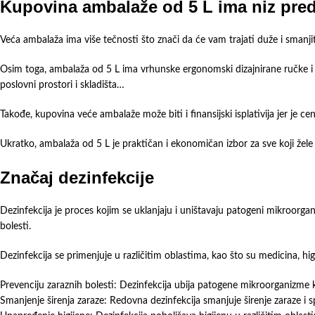
Kupovina ambalaže od 5 L ima niz pre
Veća ambalaža ima više tečnosti što znači da će vam trajati duže i sman
Osim toga, ambalaža od 5 L ima vrhunske ergonomski dizajnirane ručke i lakš
poslovni prostori i skladišta…
Takođe, kupovina veće ambalaže može biti i finansijski isplativija jer je c
Ukratko, ambalaža od 5 L je praktičan i ekonomičan izbor za sve koji žele
Značaj dezinfekcije
Dezinfekcija je proces kojim se uklanjaju i uništavaju patogeni mikroorganiz
bolesti.
Dezinfekcija se primenjuje u različitim oblastima, kao što su medicina, hig
Prevenciju zaraznih bolesti: Dezinfekcija ubija patogene mikroorganizme koji
Smanjenje širenja zaraze: Redovna dezinfekcija smanjuje širenje zaraze i 