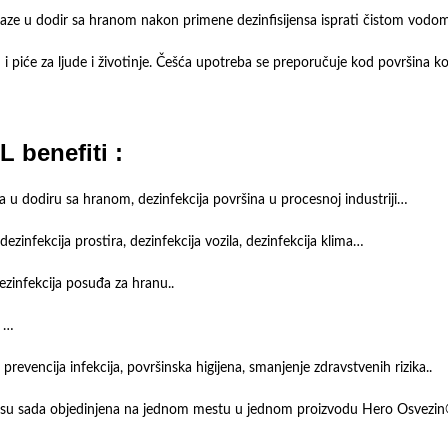
laze u dodir sa hranom nakon primene dezinfisijensa isprati čistom vodom
u i piće za ljude i životinje. Češća upotreba se preporučuje kod površina k
 benefiti :
ina u dodiru sa hranom, dezinfekcija površina u procesnoj industriji…
dezinfekcija prostira, dezinfekcija vozila, dezinfekcija klima…
dezinfekcija posuđa za hranu..
a …
revencija infekcija, površinska higijena, smanjenje zdravstvenih rizika..
biji su sada objedinjena na jednom mestu u jednom proizvodu Hero Osvezin