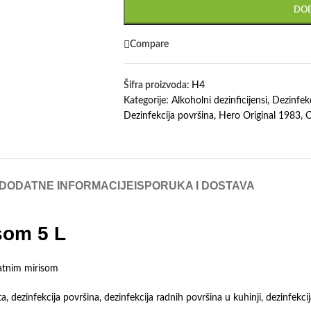
DOD
Compare
Šifra proizvoda:
H4
Kategorije:
Alkoholni dezinficijensi
,
Dezinfek
Dezinfekcija površina
,
Hero Original 1983
,
O
DODATNE INFORMACIJE
ISPORUKA I DOSTAVA
som 5 L
jatnim mirisom
 dezinfekcija površina, dezinfekcija radnih površina u kuhinji, dezinfekc