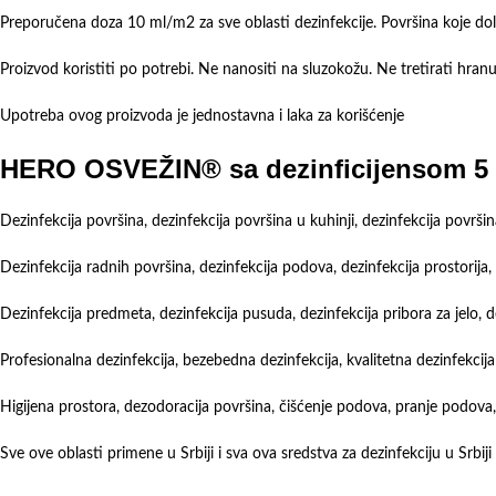
Preporučena doza 10 ml/m2 za sve oblasti dezinfekcije. Površina koje do
Proizvod koristiti po potrebi. Ne nanositi na sluzokožu. Ne tretirati hran
Upotreba ovog proizvoda je jednostavna i laka za korišćenje
HERO OSVEŽIN® sa dezinficijensom 5 L
Dezinfekcija površina, dezinfekcija površina u kuhinji, dezinfekcija površ
Dezinfekcija radnih površina, dezinfekcija podova, dezinfekcija prostorija, 
Dezinfekcija predmeta, dezinfekcija pusuda, dezinfekcija pribora za jelo, 
Profesionalna dezinfekcija, bezebedna dezinfekcija, kvalitetna dezinfekcij
Higijena prostora, dezodoracija površina, čišćenje podova, pranje podova, p
Sve ove oblasti primene u Srbiji i sva ova sredstva za dezinfekciju u Sr