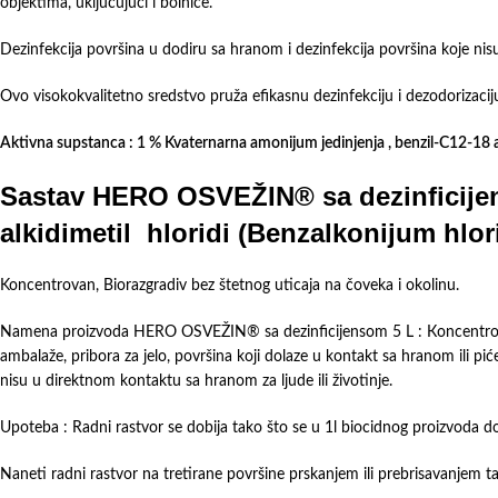
objektima, uključujući i bolnice.
Dezinfekcija površina u dodiru sa hranom i dezinfekcija površina koje ni
Ovo visokokvalitetno sredstvo pruža efikasnu dezinfekciju i dezodorizaci
Aktivna supstanca : 1 % Kvaternarna amonijum jedinjenja , benzil-С12-18 a
Sastav HERO OSVEŽIN® sa dezinficijens
alkidimetil hloridi
(Benzalkonijum hlor
Koncentrovan, Biorazgradiv bez štetnog uticaja na čoveka i okolinu.
Namena proizvoda HERO OSVEŽIN® sa dezinficijensom 5 L : Кoncentrovana t
ambalaže, pribora za jelo, površina koji dolaze u kontakt sa hranom ili piće
nisu u direktnom kontaktu sa hranom za ljude ili životinje.
Upoteba : Radni rastvor se dobija tako što se u 1l biocidnog proizvoda d
Naneti radni rastvor na tretirane površine prskanjem ili prebrisavanjem 