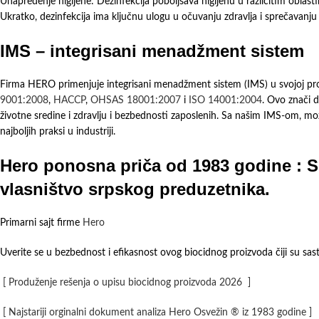
Unapređenje higijene: Dezinfekcija poboljšava higijenu u različitim oblast
Ukratko, dezinfekcija ima ključnu ulogu u očuvanju zdravlja i sprečavanju š
IMS – integrisani menadžment sistem
Firma HERO primenjuje integrisani menadžment sistem (IMS) u svojoj pro
9001:2008
,
HACCP
,
OHSAS 18001:2007
i
ISO 14001:2004
. Ovo znači d
životne sredine i zdravlju i bezbednosti zaposlenih. Sa našim IMS-om, može
najboljih praksi u industriji.
Hero ponosna priča od 1983 godine : S
vlasništvo srpskog preduzetnika.
Primarni sajt firme
Hero
Uverite se u bezbednost i efikasnost ovog biocidnog proizvoda čiji su sa
[ Produženje rešenja o upisu biocidnog proizvoda 2026 ]
[ Najstariji orginalni dokument analiza Hero Osvežin ® iz 1983 godine ]