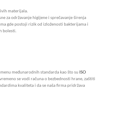
ivih materijala.
sne za održavanje higijene i sprečavanje širenja
ma gde postoji rizik od izloženosti bakterijama i
h bolesti.
 primenu međunarodnih standarda kao što su
ISO
tovremeno se vodi računa o bezbednosti hrane, zaštiti
ndardima kvaliteta i da se naša firma pridržava