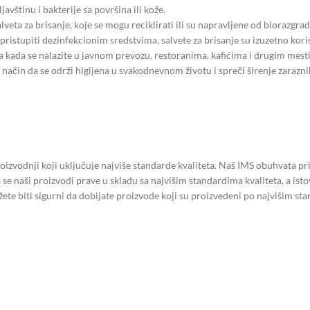
javštinu i bakterije sa površina ili kože.
lveta za brisanje, koje se mogu reciklirati ili su napravljene od biorazgrad
pristupiti dezinfekcionim sredstvima, salvete za brisanje su izuzetno kori
a kada se nalazite u javnom prevozu, restoranima, kafićima i drugim mesti
n način da se održi higijena u svakodnevnom životu i spreči širenje zarazni
oizvodnji koji uključuje najviše standarde kvaliteta. Naš IMS obuhvata
a se naši proizvodi prave u skladu sa najvišim standardima kvaliteta, a is
ete biti sigurni da dobijate proizvode koji su proizvedeni po najvišim sta