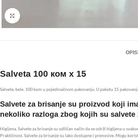
Click to enlarge
OPIS
Salveta 100 ком x 15
Salvete, bele. 100 kom u pojedinačnom pakovanju. U paketu 15 pakovan
Salvete za brisanje su proizvod koji i
nekoliko razloga zbog kojih su salvete 
Higijena. Salvete za brisanje su odličan način da se održi higijena u svak
Praktičnost. Salvete za brisanje su lako dostupne i prenosive. Mogu koristiti