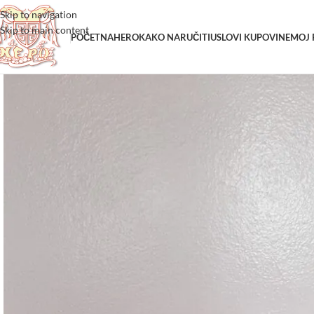
Skip to navigation
Skip to main content
POČETNA
HERO
KAKO NARUČITI
USLOVI KUPOVINE
MOJ