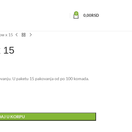
0
0,00
RSD
ом x 15
x 15
ovanju. U paketu 15 pakovanja od po 100 komada.
AJ U KORPU