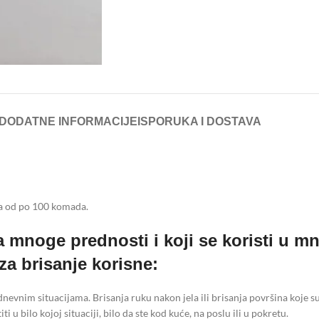
DODATNE INFORMACIJE
ISPORUKA I DOSTAVA
ja od po 100 komada.
ma mnoge prednosti i koji se koristi u 
za brisanje korisne:
odnevnim situacijama. Brisanja ruku nakon jela ili brisanja površina koje s
 u bilo kojoj situaciji, bilo da ste kod kuće, na poslu ili u pokretu.