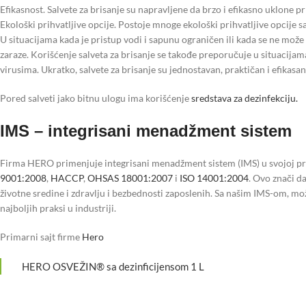
Efikasnost. Salvete za brisanje su napravljene da brzo i efikasno uklone prl
Ekološki prihvatljive opcije. Postoje mnoge ekološki prihvatljive opcije sa
U situacijama kada je pristup vodi i sapunu ograničen ili kada se ne može 
zaraze. Korišćenje salveta za brisanje se takođe preporučuje u situacijam
virusima. Ukratko, salvete za brisanje su jednostavan, praktičan i efikasa
Pored salveti jako bitnu ulogu ima korišćenje
sredstava za dezinfekciju.
IMS – integrisani menadžment sistem
Firma HERO primenjuje integrisani menadžment sistem (IMS) u svojoj pr
9001:2008
,
HACCP
,
OHSAS 18001:2007
i
ISO 14001:2004
. Ovo znači d
životne sredine i zdravlju i bezbednosti zaposlenih. Sa našim IMS-om, mož
najboljih praksi u industriji.
Primarni sajt firme
Hero
HERO OSVEŽIN® sa dezinficijensom 1 L