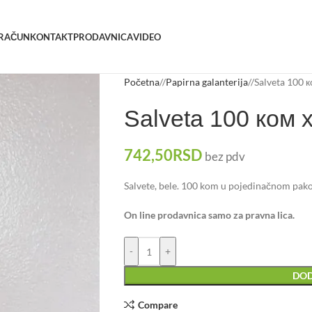
 RAČUN
KONTAKT
PRODAVNICA
VIDEO
Početna
/
Papirna galanterija
/
Salveta 100 к
Salveta 100 ком 
742,50
RSD
bez pdv
Salvete, bele. 100 kom u pojedinačnom pak
On line prodavnica samo za pravna lica.
-
+
DOD
Compare