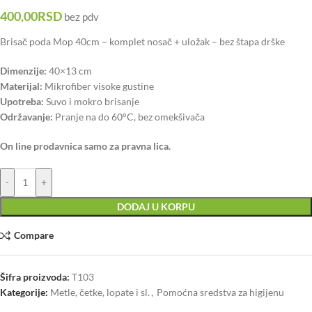
400,00
RSD
bez pdv
Brisač poda Mop 40cm – komplet nosač + uložak – bez štapa drške
Dimenzije:
40×13 cm
Materijal:
Mikrofiber visoke gustine
Upotreba:
Suvo i mokro brisanje
Održavanje:
Pranje na do 60°C, bez omekšivača
On line prodavnica samo za pravna lica.
-
+
DODAJ U KORPU
Compare
Šifra proizvoda:
T103
Kategorije:
Metle, četke, lopate i sl.
,
Pomoćna sredstva za higijenu