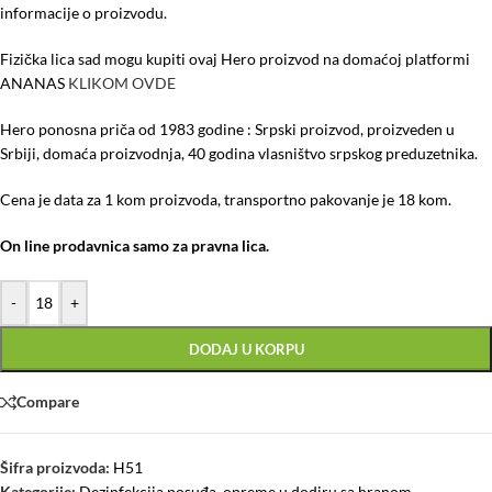
informacije o proizvodu.
Fizička lica sad mogu kupiti ovaj Hero proizvod na domaćoj platformi
ANANAS
KLIKOM OVDE
Hero ponosna priča od 1983 godine : Srpski proizvod, proizveden u
Srbiji, domaća proizvodnja, 40 godina vlasništvo srpskog preduzetnika.
Cena je data za 1 kom proizvoda, transportno pakovanje je 18 kom.
On line prodavnica samo za pravna lica.
-
+
DODAJ U KORPU
Compare
Šifra proizvoda:
H51
Kategorije:
Dezinfekcija posuđa, opreme u dodiru sa hranom
,