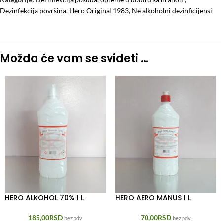
Dezinfekcija površina
,
Hero Original 1983
,
Ne alkoholni dezinficijensi
Možda će vam se svideti …
HERO ALKOHOL 70% 1 L
HERO AERO MANUS 1 L
185,00
RSD
70,00
RSD
bez pdv
bez pdv