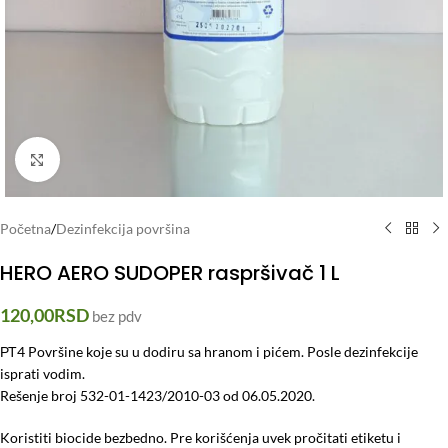
Click to enlarge
Početna
/
Dezinfekcija površina
HERO AERO SUDOPER raspršivač 1 L
120,00
RSD
bez pdv
РТ4 Površine koje su u dodiru sa hranom i pićem. Posle dezinfekcije
isprati vodim.
Rešenje broj 532-01-1423/2010-03 od 06.05.2020.
Koristiti biocide bezbedno. Pre korišćenja uvek pročitati etiketu i