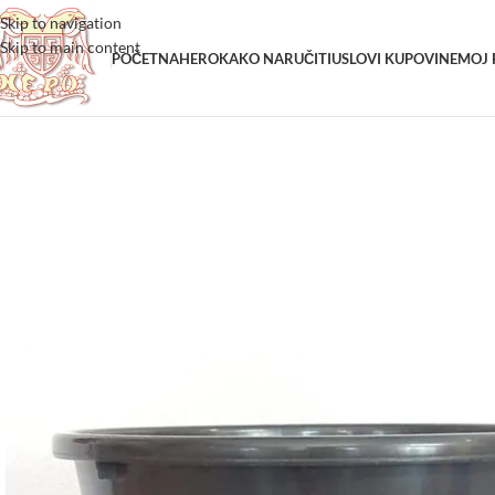
Skip to navigation
Skip to main content
POČETNA
HERO
KAKO NARUČITI
USLOVI KUPOVINE
MOJ