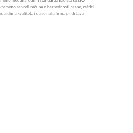
 primenu međunarodnih standarda kao što su
ISO
tovremeno se vodi računa o bezbednosti hrane, zaštiti
ndardima kvaliteta i da se naša firma pridržava