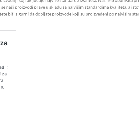
oizvodnji koji uključuje najviše standarde kvaliteta. Naš IMS obuhvata
a se naši proizvodi prave u skladu sa najvišim standardima kvaliteta, a is
ete biti sigurni da dobijate proizvode koji su proizvedeni po najvišim sta