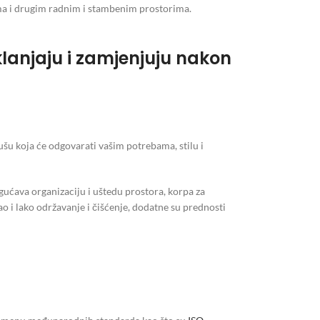
ima i drugim radnim i stambenim prostorima.
klanjaju i zamjenjuju nakon
šu koja će odgovarati vašim potrebama, stilu i
gućava organizaciju i uštedu prostora, korpa za
kao i lako održavanje i čišćenje, dodatne su prednosti