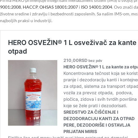
Firma HERO primenjuje integrisani menadžment sistem (IMS) u svojoj pr
9001:2008
,
HACCP
,
OHSAS 18001:2007
i
ISO 14001:2004
. Ovo znači d
životne sredine i zdravlju i bezbednosti zaposlenih. Sa našim IMS-om, mož
najboljih praksi u industriji.