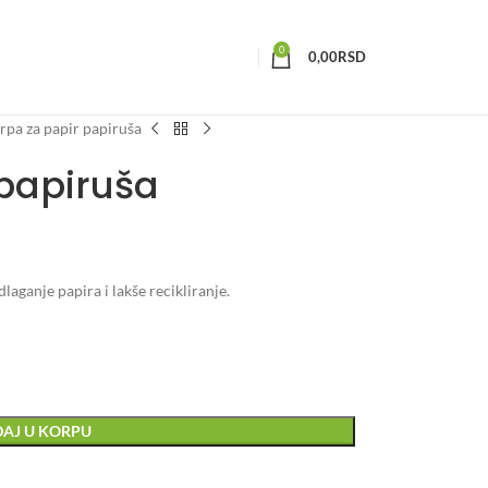
0
0,00
RSD
rpa za papir papiruša
 papiruša
aganje papira i lakše recikliranje.
AJ U KORPU