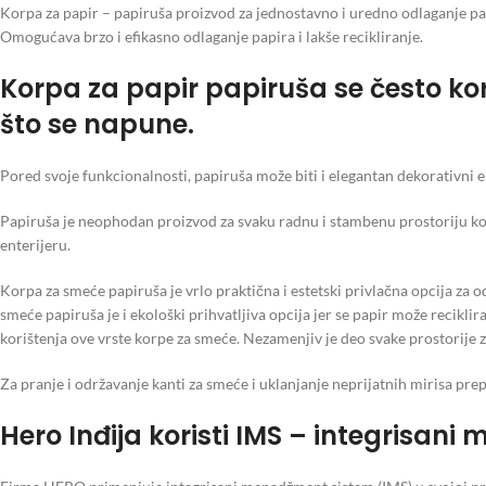
Korpa za papir – papiruša proizvod za jednostavno i uredno odlaganje p
Omogućava brzo i efikasno odlaganje papira i lakše recikliranje.
Korpa za papir papiruša se često kor
što se napune.
Pored svoje funkcionalnosti, papiruša može biti i elegantan dekorativni
Papiruša je neophodan proizvod za svaku radnu i stambenu prostoriju koj
enterijeru.
Korpa za smeće papiruša je vrlo praktična i estetski privlačna opcija za
smeće papiruša je i ekološki prihvatljiva opcija jer se papir može reciklira
korištenja ove vrste korpe za smeće. Nezamenjiv je deo svake prostorije z
Za pranje i održavanje kanti za smeće i uklanjanje neprijatnih mirisa p
Hero Inđija koristi IMS – integrisan