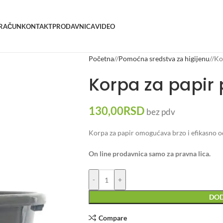
 RAČUN
KONTAKT
PRODAVNICA
VIDEO
Početna
/
Pomoćna sredstva za higijenu
/
Ko
Korpa za papir
130,00
RSD
bez pdv
Korpa za papir omogućava brzo i efikasno odl
On line prodavnica samo za pravna lica.
-
+
DOD
Compare