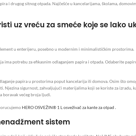
apira i drugog sitnog otpada. Najčešće u kancelarijama, školama, domov
isti uz vreću za smeće koje se lako u
 element u enterijeru, posebno u modernim i minimalističkim prostorima.
a ima potrebu za efikasnim odlaganjem papira i otpada. Odaberite papiru
 odlaganje papira u prostorima poput kancelarija ili domova. Osim što omo
ti. Njezina sigurnost, zahvaljujući materijalima koji se koriste za izradu, 
a boravak većeg broja ljudi.
reporucujemo
HERO OSVEŽIN® 1 L osveživač za kante za otpad .
i menadžment sistem