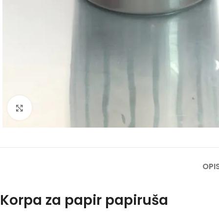
Click to enlarge
OPI
Korpa za papir papiruša