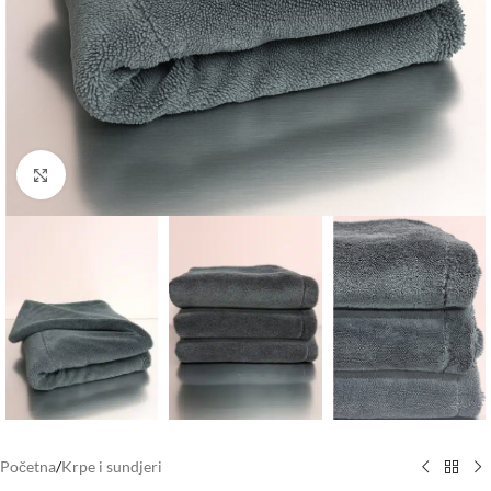
Click to enlarge
Početna
/
Krpe i sundjeri