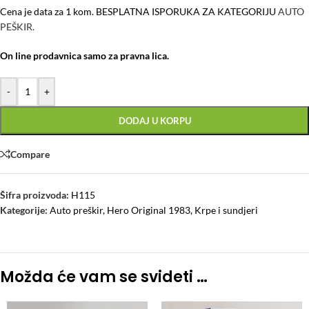
Cena je data za 1 kom. BESPLATNA ISPORUKA ZA KATEGORIJU
AUTO
PEŠKIR.
On line prodavnica samo za pravna lica.
-
+
DODAJ U KORPU
Compare
Šifra proizvoda:
H115
Kategorije:
Auto preškir
,
Hero Original 1983
,
Krpe i sundjeri
Možda će vam se svideti …