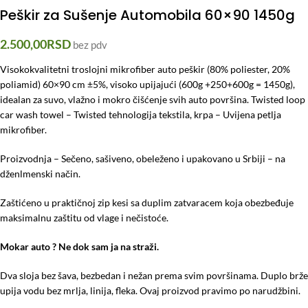
Peškir za Sušenje Automobila 60×90 1450g
2.500,00
RSD
bez pdv
Visokokvalitetni troslojni mikrofiber auto peškir (80% poliester, 20%
poliamid) 60×90 cm ±5%, visoko upijajući (600g +250+600g = 1450g),
idealan za suvo, vlažno i mokro čišćenje svih auto površina. Twisted loop
car wash towel – Twisted tehnologija tekstila, krpa – Uvijena petlja
mikrofiber.
Proizvodnja – Sečeno, sašiveno, obeleženo i upakovano u Srbiji – na
dženlmenski način.
Zaštićeno u praktičnoj zip kesi sa duplim zatvaracem koja obezbeđuje
maksimalnu zaštitu od vlage i nečistoće.
Mokar auto ? Ne dok sam ja na straži.
Dva sloja bez šava, bezbedan i nežan prema svim površinama. Duplo brže
upija vodu bez mrlja, linija, fleka. Ovaj proizvod pravimo po narudžbini.