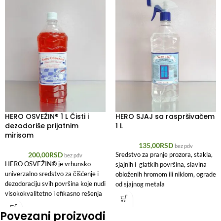
HERO OSVEŽIN® 1 L Čisti i
HERO SJAJ sa raspršivačem
dezodoriše prijatnim
1 L
mirisom
135,00
RSD
bez pdv
200,00
RSD
Sredstvo za pranje prozora, stakla,
bez pdv
HERO OSVEŽIN® je vrhunsko
sjajnih i glatkih površina, slavina
univerzalno sredstvo za čišćenje i
obloženih hromom ili niklom, ograde
dezodoraciju svih površina koje nudi
od sjajnog metala
visokokvalitetno i efikasno rešenja
Ovo sredstvo se koristiti za
za održavanje higijene u
uklanjanje prljavštine, mrlja, otisaka
Povezani proizvodi
domaćinstvu, kancelariji ili bilo
prstiju i drugih nečistoća.