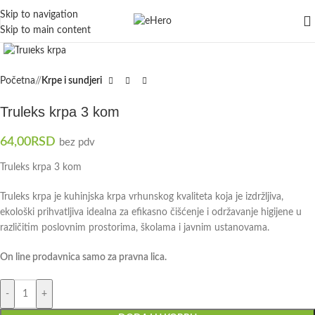
Skip to navigation
Skip to main content
Click to enlarge
Početna
/
Krpe i sundjeri
Truleks krpa 3 kom
64,00
RSD
bez pdv
Truleks krpa 3 kom
Truleks krpa je kuhinjska krpa vrhunskog kvaliteta koja je izdržljiva,
ekološki prihvatljiva idealna za efikasno čišćenje i održavanje higijene u
različitim poslovnim prostorima, školama i javnim ustanovama.
On line prodavnica samo za pravna lica.
-
+