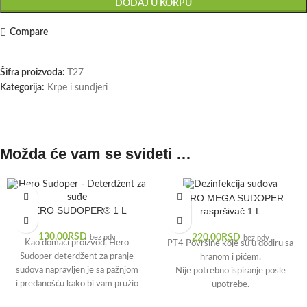
DODAJ U KORPU
Compare
Šifra proizvoda:
T27
Kategorija:
Krpe i sundjeri
Možda će vam se svideti …
HERO MEGA SUDOPER
HERO SUDOPER® 1 L
raspršivač 1 L
130,00
RSD
220,00
RSD
bez pdv
bez pdv
Kao domaći proizvod, Hero
PT4 Površine koje su u dodiru sa
Sudoper deterdžent za pranje
hranom i pićem.
sudova napravljen je sa pažnjom
Nije potrebno ispiranje posle
i predanošću kako bi vam pružio
upotrebe.
najbolji kvalitet.
Rešenje broj 532-01-