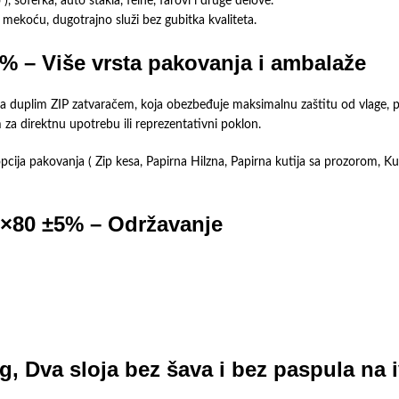
), šoferka, auto stakla, felne, farovi i druge delove.
mekoću, dugotrajno služi bez gubitka kvaliteta.
% – Više vrsta pakovanja i ambalaže
sa duplim ZIP zatvaračem, koja obezbeđuje maksimalnu zaštitu od vlage, p
 za direktnu upotrebu ili reprezentativni poklon.
ija pakovanja ( Zip kesa, Papirna Hilzna, Papirna kutija sa prozorom, Kut
0×80 ±5% – Održavanje
, Dva sloja bez šava i bez paspula na 