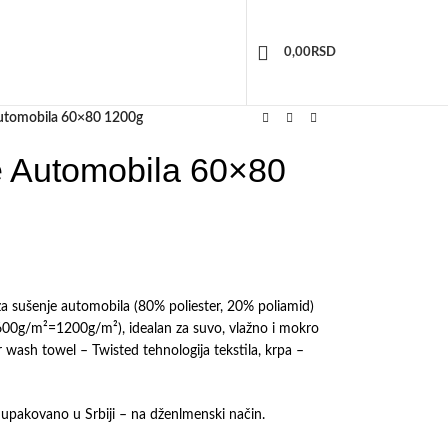
0,00
RSD
Automobila 60×80 1200g
e Automobila 60×80
 za sušenje automobila (80% poliester, 20% poliamid)
00g/m²=1200g/m²), idealan za suvo, vlažno i mokro
r wash towel – Twisted tehnologija tekstila, krpa –
 upakovano u Srbiji – na dženlmenski način.