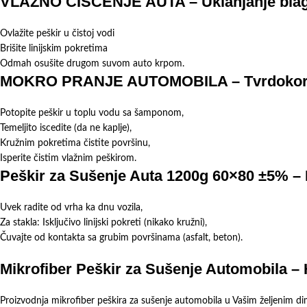
VLAŽNO ČIŠĆENJE AUTA – Uklanjanje blagih 
Ovlažite peškir u čistoj vodi
Brišite linijskim pokretima
Odmah osušite drugom suvom auto krpom.
MOKRO PRANJE AUTOMOBILA – Tvrdokorne f
Potopite peškir u toplu vodu sa šamponom,
Temeljito iscedite (da ne kaplje),
Kružnim pokretima čistite površinu,
Isperite čistim vlažnim peškirom.
Peškir za Sušenje Auta 1200g 60×80
±5%
– 
Uvek radite od vrha ka dnu vozila,
Za stakla: Isključivo linijski pokreti (nikako kružni),
Čuvajte od kontakta sa grubim površinama (asfalt, beton).
Mikrofiber Peškir za Sušenje Automobila –
Proizvodnja mikrofiber peškira za sušenje automobila u Vašim željenim di