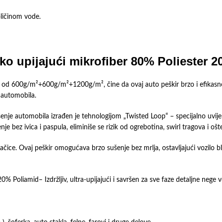
ličinom vode.
ko upijajući mikrofiber 80% Poliester 
od 600g/m²+600g/m²+1200g/m², čine da ovaj auto peškir brzo i efikasno up
 automobila.
šenje automobila izrađen je tehnologijom „Twisted Loop“ – specijalno uvij
nje bez ivica i paspula, eliminiše se rizik od ogrebotina, swirl tragova i ošt
ni dlačice. Ovaj peškir omogućava brzo sušenje bez mrlja, ostavljajući vozil
 Poliamid– Izdržljiv, ultra-upijajući i savršen za sve faze detaljne nege v