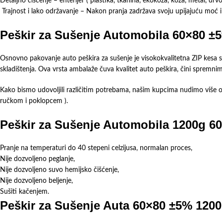
Detaljno čišćenje – enterijer ( plastika, tkanina, ekokoža, koža, metal, drvo 
Trajnost i lako održavanje – Nakon pranja zadržava svoju upijajuću moć i 
Peškir za Sušenje Automobila 60×80 ±5
Osnovno pakovanje auto peškira za sušenje je visokokvalitetna ZIP kesa 
skladištenja. Ova vrsta ambalaže čuva kvalitet auto peškira, čini spremnim
Kako bismo udovoljili različitim potrebama, našim kupcima nudimo više opc
ručkom i poklopcem ).
Peškir za Sušenje Automobila 1200g 6
Pranje na temperaturi do 40 stepeni celzijusa, normalan proces,
Nije dozvoljeno peglanje,
Nije dozvoljeno suvo hemijsko čišćenje,
Nije dozvoljeno beljenje,
Sušiti kačenjem.
Peškir za Sušenje Auta 60×80 ±5% 1200g