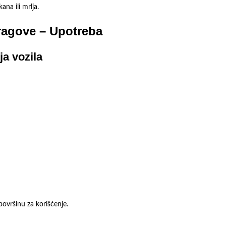
na ili mrlja.
tragove – Upotreba
a vozila
površinu za korišćenje.