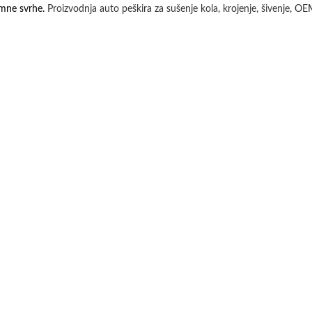
lamne svrhe.
Proizvodnja auto peškira za sušenje kola, krojenje, šivenje, OE