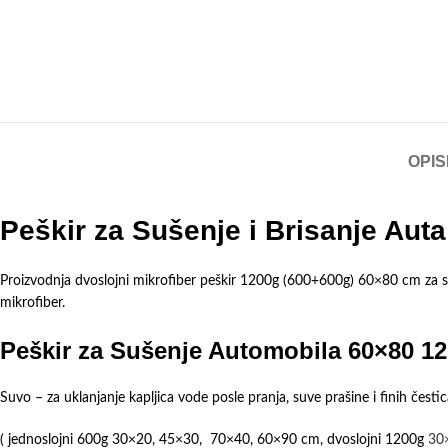
OPIS
Peškir za Sušenje i Brisanje Aut
Proizvodnja dvoslojni mikrofiber peškir 1200g (600+600g) 60×80 cm za suše
mikrofiber.
Peškir za Sušenje Automobila 60×80 1
Suvo – za uklanjanje kapljica vode posle pranja, suve prašine i finih česti
( jednoslojni 600g 30×20, 45×30, 70×40, 60×90 cm, dvoslojni 1200g
30