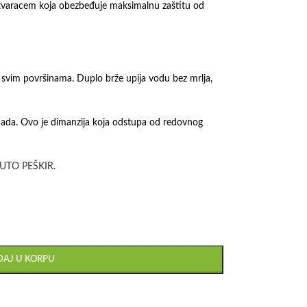
zatvaracem koja obezbeđuje maksimalnu zaštitu od
 svim površinama. Duplo brže upija vodu bez mrlja,
mada. Ovo je dimanzija koja odstupa od redovnog
UTO PEŠKIR.
AJ U KORPU