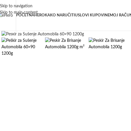
Skip to navigation
Skip to main content
POČETNA
HERO
KAKO NARUČITI
USLOVI KUPOVINE
MOJ RAČU
Click to enlarge