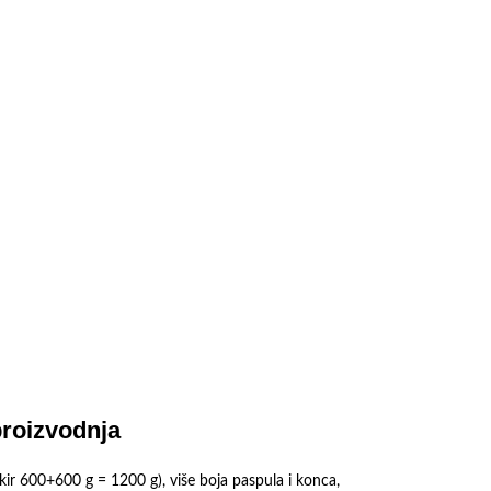
proizvodnja
kir 600+600 g = 1200 g), više boja paspula i konca,