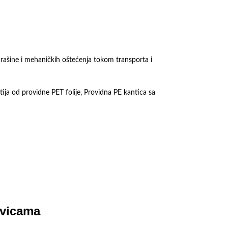
rašine i mehaničkih oštećenja tokom transporta i
ija od providne PET folije, Providna PE kantica sa
ivicama