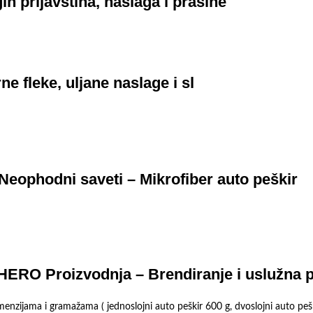
prljavština, naslaga i prašine
leke, uljane naslage i sl
Neophodni saveti – Mikrofiber auto peškir
 HERO Proizvodnja – Brendiranje i uslužna 
menzijama i gramažama ( jednoslojni auto peškir 600 g, dvoslojni auto peš