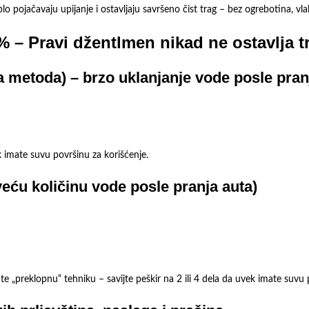
 pojačavaju upijanje i ostavljaju savršeno čist trag – bez ogrebotina, vlaka
% – Pravi džentlmen nikad ne ostavlja 
oda) – brzo uklanjanje vode posle pranj
ek imate suvu površinu za korišćenje.
veću količinu vode posle pranja auta)
e „preklopnu“ tehniku – savijte peškir na 2 ili 4 dela da uvek imate suvu 