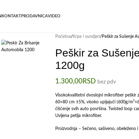
N
KONTAKT
PRODAVNICA
VIDEO
Početna
/
Krpe i sundjeri
/
Peškir za Sušenje 
Peškir za Sušenj
1200g
1.300,00
RSD
bez pdv
Visokokvalitetni dvoslojni mikrofiber peškir
60×80 cm ±5%, visoko upijajući (600g/m²+6
čišćenje svih auto površina. Twisted loop ca
Uvijena petlja mikrofiber.
Proizvodnja – Sečeno, sašiveno, obeleženo i