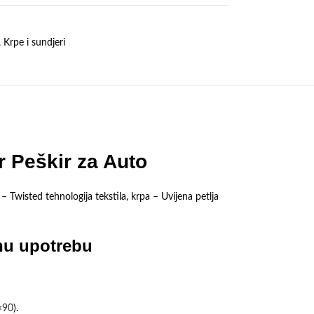
,
Krpe i sundjeri
r Peškir za Auto
 Twisted tehnologija tekstila, krpa – Uvijena petlja
nu upotrebu
×90
).