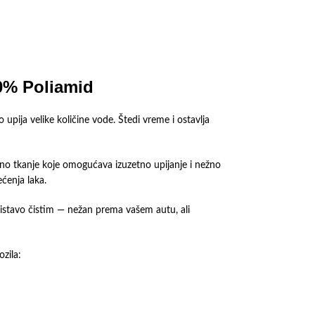
20% Poliamid
ija velike količine vode. Štedi vreme i ostavlja
eno tkanje koje omogućava izuzetno upijanje i nežno
ećenja laka.
o blistavo čistim — nežan prema vašem autu, ali
ozila: