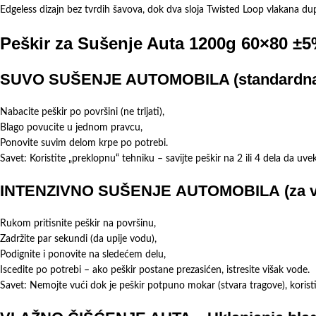
Edgeless dizajn bez tvrdih šavova, dok dva sloja Twisted Loop vlakana duplo
Peškir za Sušenje Auta 1200g 60×80 ±5
SUVO SUŠENJE AUTOMOBILA (standardna met
Nabacite peškir po površini (ne trljati),
Blago povucite u jednom pravcu,
Ponovite suvim delom krpe po potrebi.
Savet: Koristite „preklopnu“ tehniku – savijte peškir na 2 ili 4 dela da uv
INTENZIVNO SUŠENJE
AUTOMOBILA
(za 
Rukom pritisnite peškir na površinu,
Zadržite par sekundi (da upije vodu),
Podignite i ponovite na sledećem delu,
Iscedite po potrebi – ako peškir postane prezasićen, istresite višak vode.
Savet: Nemojte vući dok je peškir potpuno mokar (stvara tragove), koristit