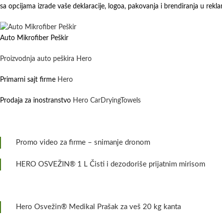
sa opcijama izrade vaše deklaracije, logoa, pakovanja i brendiranja u rek
Auto Mikrofiber Peškir
Proizvodnja auto peškira Hero
Primarni sajt firme
Hero
Prodaja za inostranstvo
Hero CarDryingTowels
Promo video za firme – snimanje dronom
HERO OSVEŽIN® 1 L Čisti i dezodoriše prijatnim mirisom
Hero Osvežin® Medikal Prašak za veš 20 kg kanta