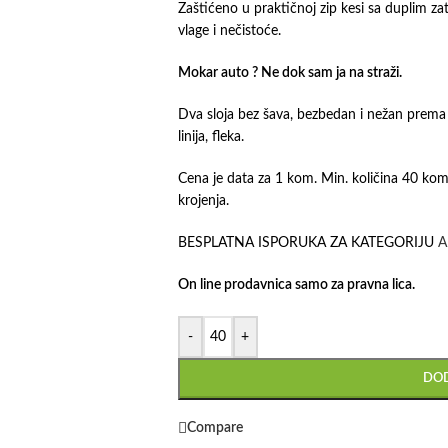
Zaštićeno u praktičnoj zip kesi sa duplim 
vlage i nečistoće.
Mokar auto ? Ne dok sam ja na straži.
Dva sloja bez šava, bezbedan i nežan prema
linija, fleka.
Cena je data za 1 kom. Min. količina 40 ko
krojenja.
BESPLATNA ISPORUKA ZA KATEGORIJU
A
On line prodavnica samo za pravna lica.
-
+
DOD
Compare