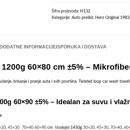
Šifra proizvoda:
H132
Kategorije:
Auto preškir
,
Hero Original 1983
DODATNE INFORMACIJE
ISPORUKA I DOSTAVA
a 1200g 60×80 cm ±5% – Mikrofibe
nje, brisanje i pranje auta i svih površina. Twisted loop car wash towel –
200g 60×90 ±5% – Idealan za
suvu i vlaž
ca
×20
,
45×30
70×40
60×90
cm troslojni 1450g
30×20
,
45×30
,
70×40
,
60