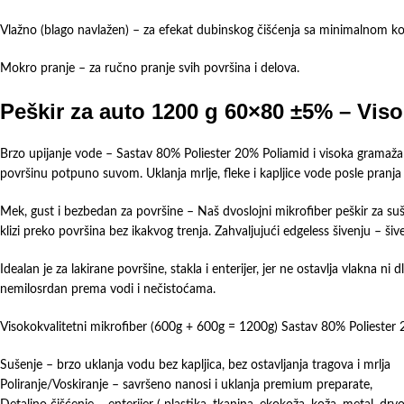
Vlažno (blago navlažen) – za efekat dubinskog čišćenja sa minimalnom ko
Mokro pranje – za ručno pranje svih površina i delova.
Peškir za auto 1200 g 60×80 ±5% – Viso
Brzo upijanje vode – Sastav 80% Poliester 20% Poliamid i visoka gramaža 
površinu potpuno suvom. Uklanja mrlje, fleke i kapljice vode posle pranja
Mek, gust i bezbedan za površine – Naš dvoslojni mikrofiber peškir za su
klizi preko površina bez ikakvog trenja. Zahvaljujući edgeless šivenju – šive
Idealan je za lakirane površine, stakla i enterijer, jer ne ostavlja vlakna 
nemilosrdan prema vodi i nečistoćama.
Visokokvalitetni mikrofiber (600g + 600g = 1200g) Sastav 80% Poliester 20%
Sušenje – brzo uklanja vodu bez kapljica, bez ostavljanja tragova i mrlja
Poliranje/Voskiranje – savršeno nanosi i uklanja premium preparate,