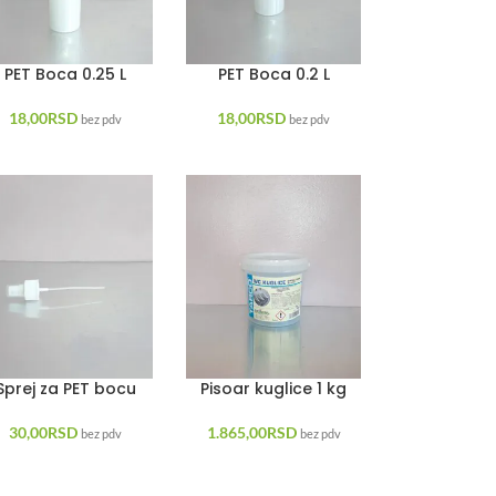
PET Boca 0.25 L
PET Boca 0.2 L
18,00
RSD
18,00
RSD
bez pdv
bez pdv
Sprej za PET bocu
Pisoar kuglice 1 kg
30,00
RSD
1.865,00
RSD
bez pdv
bez pdv