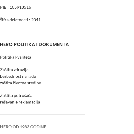
PIB : 105918516
Šifra delatnosti : 2041
HERO POLITIKA I DOKUMENTA
Politika kvaliteta
Zaštita zdravlja
bezbednost na radu
zaštita životne sredine
Zaštita potrošača
rešavanje reklamacija
HERO OD 1983 GODINE