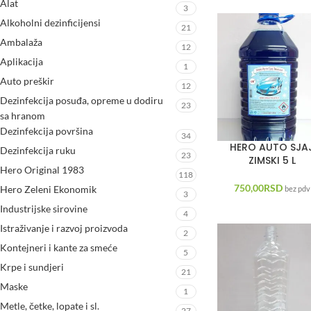
Alat
3
Alkoholni dezinficijensi
21
Ambalaža
12
Aplikacija
1
Auto preškir
12
Dezinfekcija posuđa, opreme u dodiru
23
sa hranom
Dezinfekcija površina
34
HERO AUTO SJA
Dezinfekcija ruku
23
ZIMSKI 5 L
Hero Original 1983
118
750,00
RSD
Hero Zeleni Ekonomik
bez pdv
3
Industrijske sirovine
4
Istraživanje i razvoj proizvoda
2
Kontejneri i kante za smeće
5
Krpe i sundjeri
21
Maske
1
Metle, četke, lopate i sl.
27