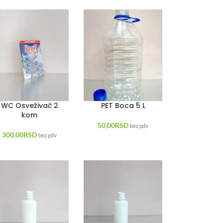
WC Osveživač 2
PET Boca 5 L
kom
50,00
RSD
bez pdv
300,00
RSD
bez pdv