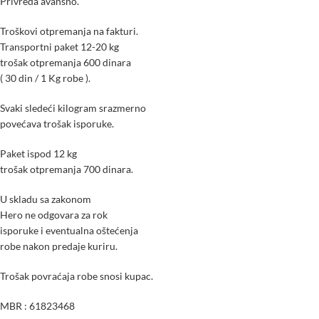
Privreda avansno.
Troškovi otpremanja na fakturi.
Transportni paket 12-20 kg
trošak otpremanja 600 dinara
( 30 din / 1 Kg robe ).
Svaki sledeći kilogram srazmerno
povećava trošak isporuke.
Paket ispod 12 kg
trošak otpremanja 700 dinara.
U skladu sa zakonom
Hero ne odgovara za rok
isporuke i eventualna
oštećenja
robe nakon predaje
kuriru.
Trošak povraćaja robe snosi kupac.
MBR : 61823468