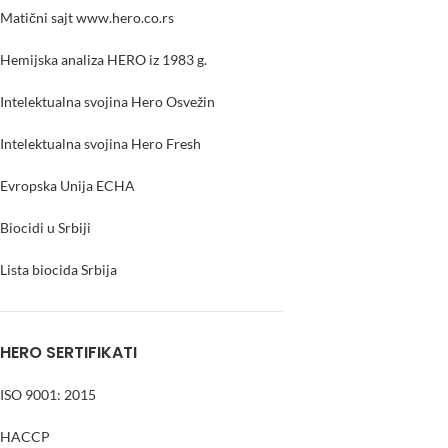
Matični sajt
www.hero.co.rs
Hemijska analiza HERO iz 1983 g.
Intelektualna svojina Hero Osvežin
Intelektualna svojina Hero Fresh
Evropska Unija ECHA
Biocidi u Srbiji
Lista biocida Srbija
HERO SERTIFIKATI
ISO 9001: 2015
HACCP