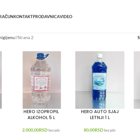
 RAČUN
KONTAKT
PRODAVNICA
VIDEO
higijenu
/
Strana 2
L
HERO IZOPROPIL
HERO AUTO SJAJ
ALKOHOL 5 L
LETNJI 1 L
2.000,00
RSD
80,00
RSD
bez pdv
bez pdv