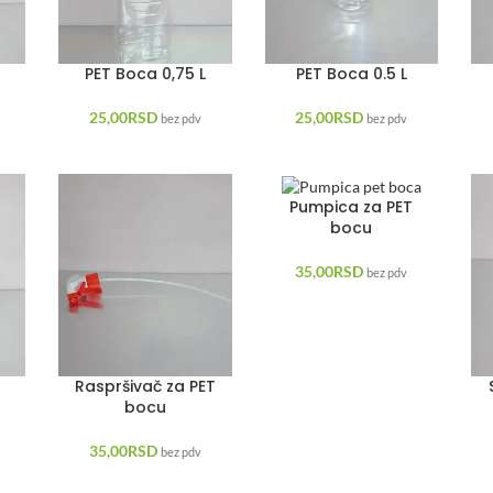
PET Boca 0,75 L
PET Boca 0.5 L
25,00
RSD
25,00
RSD
bez pdv
bez pdv
Pumpica za PET
bocu
35,00
RSD
bez pdv
Raspršivač za PET
bocu
35,00
RSD
bez pdv