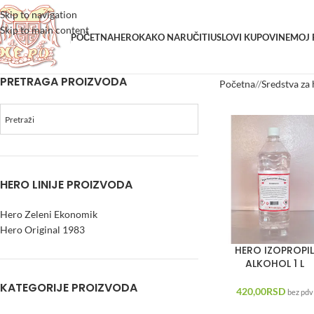
Skip to navigation
Skip to main content
POČETNA
HERO
KAKO NARUČITI
USLOVI KUPOVINE
MOJ
PRETRAGA PROIZVODA
Početna
/
Sredstva za 
HERO LINIJE PROIZVODA
Hero Zeleni Ekonomik
Hero Original 1983
HERO IZOPROPI
ALKOHOL 1 L
KATEGORIJE PROIZVODA
420,00
RSD
bez pdv