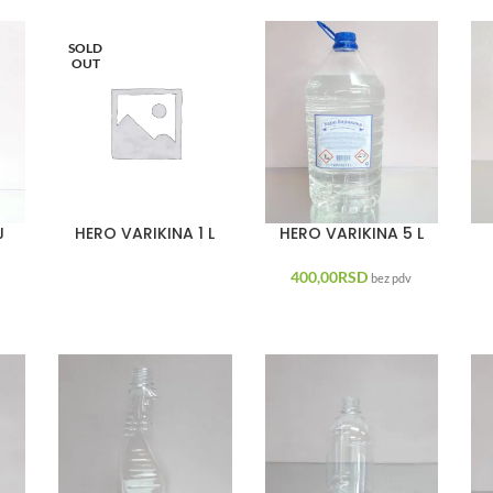
SOLD
OUT
J
HERO VARIKINA 1 L
HERO VARIKINA 5 L
400,00
RSD
bez pdv