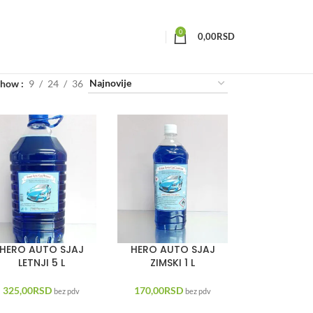
0
0,00
RSD
Show
9
24
36
HERO AUTO SJAJ
HERO AUTO SJAJ
LETNJI 5 L
ZIMSKI 1 L
325,00
RSD
170,00
RSD
bez pdv
bez pdv