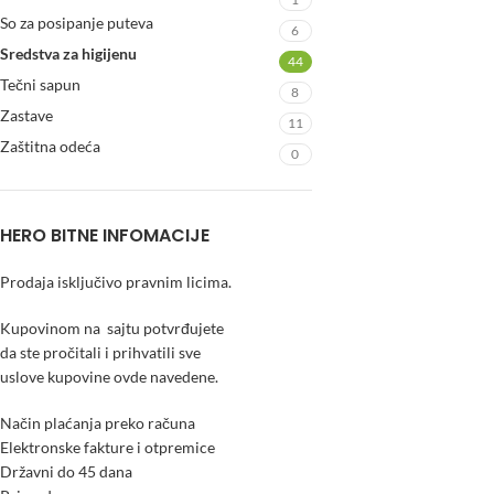
So za posipanje puteva
6
Sredstva za higijenu
44
Tečni sapun
8
Zastave
11
Zaštitna odeća
0
HERO BITNE INFOMACIJE
Prodaja isključivo pravnim licima.
Kupovinom na sajtu potvrđujete
da ste pročitali i prihvatili sve
uslove kupovine ovde navedene.
Način plaćanja preko računa
Elektronske fakture i otpremice
Državni do 45 dana