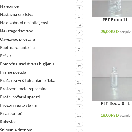
Nalepnice
0
Nastavna sredstva
1
PET Boca 1 L
Ne alkoholni dezinficijensi
13
Nekategorizovano
25,00
RSD
bez pdv
2
Osveživač prostora
4
Papirna galanterija
7
Peškir
1
Pomoćna sredstva za higijenu
39
Pranje posuđa
6
Prašak za veš i uklanjanje fleka
21
Proizvodi male zapremine
4
Protiv požarni aparati
4
PET Boca 0.1 L
Prozori i auto stakla
7
Prva pomoć
18,00
RSD
11
bez pdv
Rukavice
4
Snimanje dronom
1