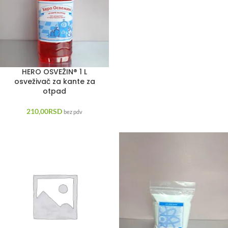
HERO OSVEŽIN® 1 L
osveživač za kante za
otpad
210,00
RSD
bez pdv