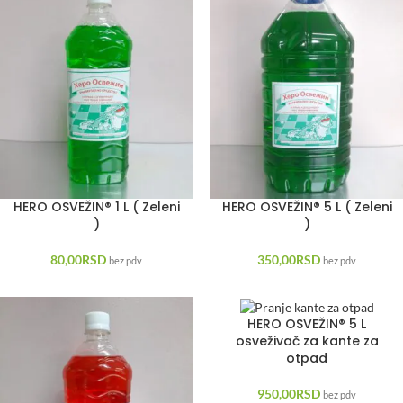
HERO OSVEŽIN® 1 L ( Zeleni
HERO OSVEŽIN® 5 L ( Zeleni
)
)
80,00
RSD
350,00
RSD
bez pdv
bez pdv
HERO OSVEŽIN® 5 L
osveživač za kante za
otpad
950,00
RSD
bez pdv