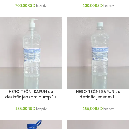
700,00
RSD
130,00
RSD
bez pdv
bez pdv
HERO TEČNI SAPUN sa
HERO TEČNI SAPUN sa
dezinficijensom pump 1 L
dezinficijensom 1 L
185,00
RSD
155,00
RSD
bez pdv
bez pdv