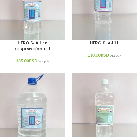
HERO SJAJ sa
HERO SJAJ 1 L
raspršivačem 1 L
110,00
RSD
bez pdv
135,00
RSD
bez pdv